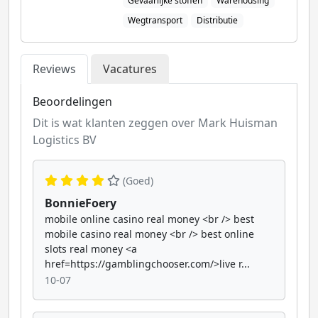
Gevaarlijke stoffen
Warehousing
Wegtransport
Distributie
Reviews
Vacatures
Beoordelingen
Dit is wat klanten zeggen over Mark Huisman
Logistics BV
(Goed)
BonnieFoery
mobile online casino real money <br /> best
mobile casino real money <br /> best online
slots real money <a
href=https://gamblingchooser.com/>live r...
10-07