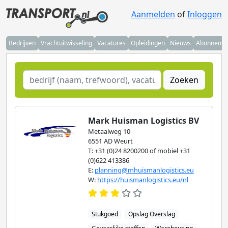
Aanmelden
of
Inloggen
Bedrijven
Vrachtuitwisseling
Vacatures
Opleidingen
Nieuws
Abonneme
Zoeken
Mark Huisman Logistics BV
Metaalweg 10
6551 AD Weurt
T: +31 (0)24 8200200 of mobiel +31
(0)622 413386
E:
planning@mhuismanlogistics.eu
W:
https://huismanlogistics.eu/nl
Stukgoed
Opslag Overslag