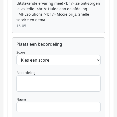
Uitstekende ervaring mee! <br /> Ze ont-zorgen
je volledig. <br /> Hulde aan de afdeling
,,MHLSolutions."<br /> Mooie prijs, Snelle
service en gema...
16-05
Plaats een beoordeling
Score
Beoordeling
Naam