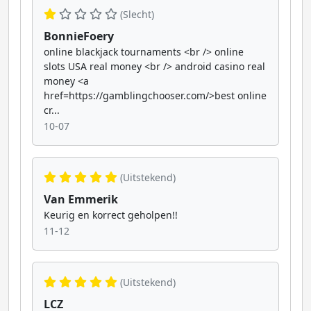
(Slecht)
BonnieFoery
online blackjack tournaments <br /> online
slots USA real money <br /> android casino real
money <a
href=https://gamblingchooser.com/>best online
cr...
10-07
(Uitstekend)
Van Emmerik
Keurig en korrect geholpen!!
11-12
(Uitstekend)
LCZ